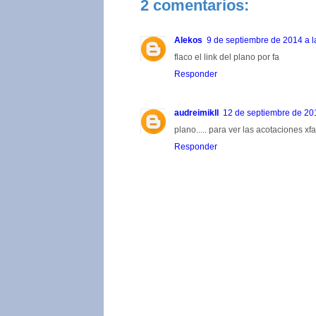
2 comentarios:
Alekos
9 de septiembre de 2014 a l
flaco el link del plano por fa
Responder
audreimikll
12 de septiembre de 201
plano..... para ver las acotaciones xfa
Responder