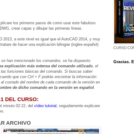
plicare los primeros pasos de como usar este fabuloso
WG, crear capas y dibujar las primeras lineas.
D 2013, a este nivel es igual que el AutoCAD 2014, y muy
ratare de hacer una explicación bilingüe (ingles-español)
CURSO CO
 se han mencionado los comandos, se ha dispuesto
Gracias. E
na explicación más extensa del comando utilizado
, el
o las funciones básicas del comando. Si buscas saber
cuerdo que con Ctrl + F podrás encontrar la información
 al costado del nombre de cada comando de la versión en
 nombre de dicho comando en la versión en español
.
.1 DEL CURSO:
l minuto 02:22, del
vídeo tutorial
, seguidamente explicare
eo.
AR ARCHIVO