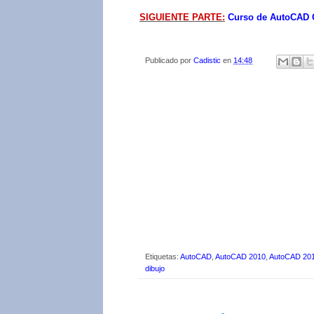
SIGUIENTE PARTE:
Curso de AutoCAD G
Publicado por
Cadistic
en
14:48
Etiquetas:
AutoCAD
,
AutoCAD 2010
,
AutoCAD 20
dibujo