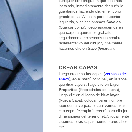
cualquier otro programa que tenemos
instalado, inmediatamente después lo
guardamos haciendo clic en el icono
grande de la "A" en la parte superior
izquierda, y seleccionamos
Save as
(Guardar como), luego escogemos en
que carpeta queremos grabarlo,
seguidamente colocamos un nombre
representativo del dibujo y finalmente
hacemos clic en
Save
(Guardar).
CREAR CAPAS
Luego creamos las capas (
ver video del
anexo
), en el menú principal, en la zona
que dice Layers, hago clic en
Layer
Properties
(Propiedades de capas),
luego clic en el icono de
New layer
(Nueva Capa), colocamos un nombre
representativo para el cual vamos usar
esa capa, (ejemplo “terreno” para dibujar
dimensiones del terreno, etc), igualmente
creamos otras capas, como muros altos,
etc.