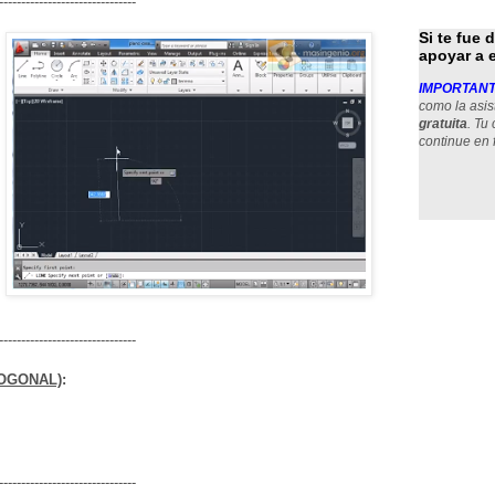
-------------------------------
Si te fue 
apoyar a 
IMPORTANT
como la asis
gratuita
. Tu
continue en 
-------------------------------
OGONAL)
:
-------------------------------