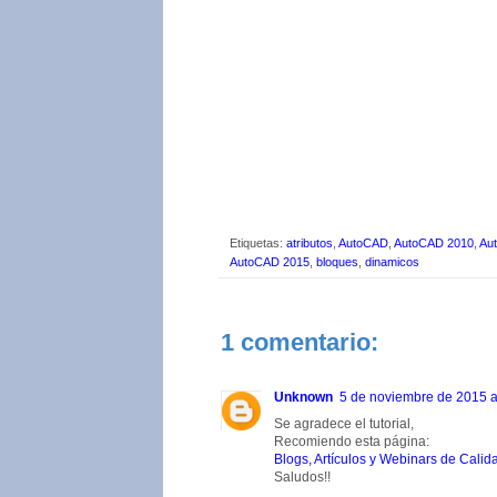
Etiquetas:
atributos
,
AutoCAD
,
AutoCAD 2010
,
Au
AutoCAD 2015
,
bloques
,
dinamicos
1 comentario:
Unknown
5 de noviembre de 2015 a
Se agradece el tutorial,
Recomiendo esta página:
Blogs, Artículos y Webinars de Calid
Saludos!!