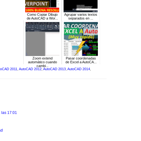
Como Copiar Dibujo
Agrupar varios textos
de AutoCAD a Wor...
separados en ...
Zoom extend
Pasar coordenadas
automático cuando
de Excel a AutoCA...
cambi...
toCAD 2011
,
AutoCAD 2012
,
AutoCAD 2013
,
AutoCAD 2014
,
 las 17:01
ad